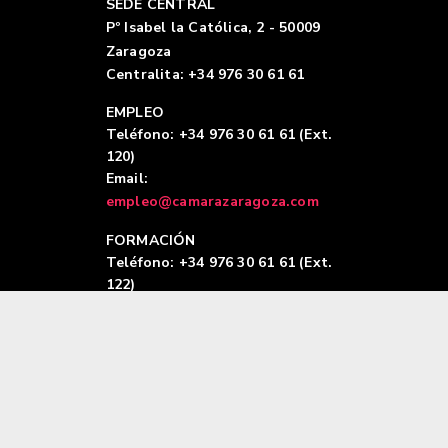
SEDE CENTRAL
Pº Isabel la Católica, 2 - 50009
Zaragoza
Centralita: +34 976 30 61 61
EMPLEO
Teléfono: +34 976 30 61 61 (Ext.
120)
Email:
empleo@camarazaragoza.com
FORMACIÓN
Teléfono: +34 976 30 61 61 (Ext.
122)
Email:
formacion@camarazaragoza.com
Aviso legal
|
Política de privacidad |
Polític