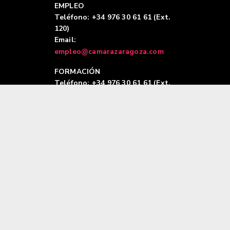
EMPLEO
Teléfono: +34 976 30 61 61 (Ext.
120)
Email:
empleo@camarazaragoza.com
FORMACIÓN
Teléfono: +34 976 30 61 61 (Ext.
122)
Email:
formacion@camarazaragoza.com
Aviso legal
|
Política de privacidad |
Polític