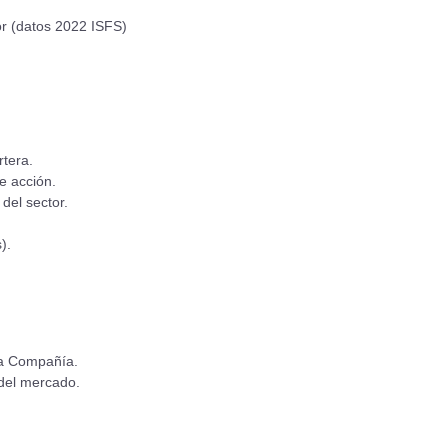
or (datos 2022 ISFS)
rtera.
de acción.
del sector.
).
 la Compañía.
 del mercado.