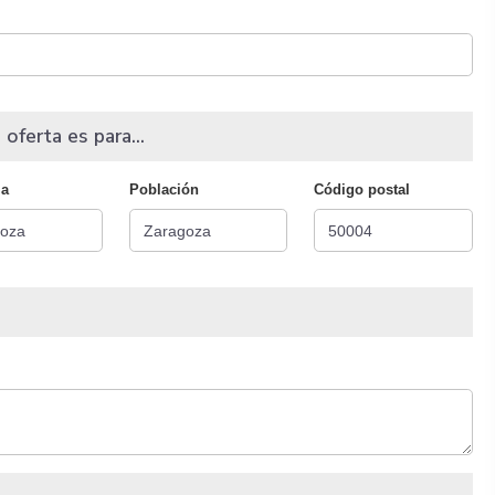
 oferta es para...
ia
Población
Código postal