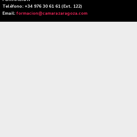
Teléfono: +34 976 30 61 61 (Ext. 122)
Email:
formacion@camarazaragoza.com
Agencia de colocación 0200000009
Horario: De L a V 9:00 a 14:00 h
Contactar
Aviso legal
|
Política de privacidad |
Política de
cookies
Tecnología Hubtrick ©