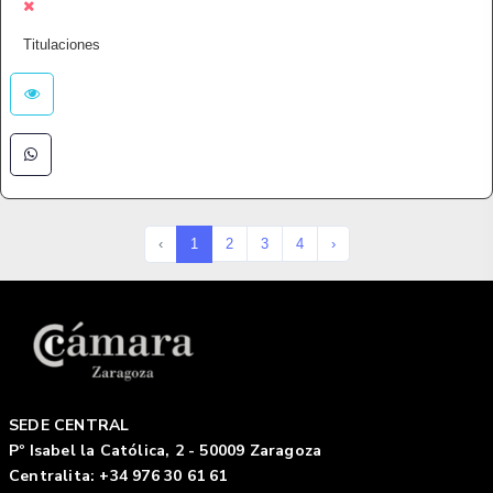
Titulaciones
‹
1
2
3
4
›
SEDE CENTRAL
Pº Isabel la Católica, 2 - 50009 Zaragoza
Centralita: +34 976 30 61 61